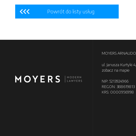
Powrót do listy usług
MOYERS ARNAUDO
ul. Janusza Kurtyki 4
zobacz na mapie
NIP: 5213924966
REGON: 388619813
KRS: 0000956998