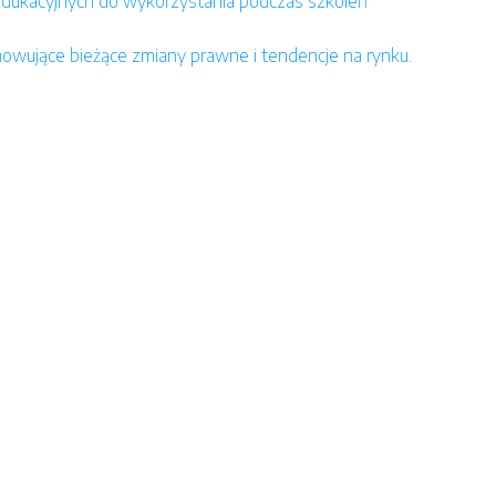
dukacyjnych do wykorzystania podczas szkoleń
owujące bieżące zmiany prawne i tendencje na rynku.