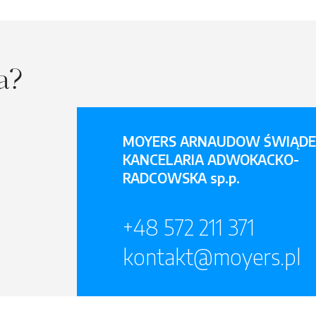
ia?
MOYERS ARNAUDOW ŚWIĄDE
KANCELARIA ADWOKACKO-
RADCOWSKA sp.p.
+48 572 211 371
kontakt@moyers.pl