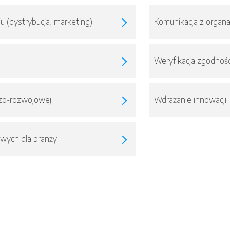
u (dystrybucja, marketing)
Komunikacja z organ
Weryfikacja zgodnoś
czo-rozwojowej
Wdrażanie innowacji
owych dla branży