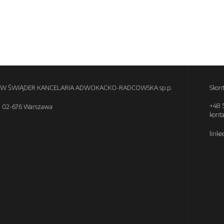
W ŚWIĄDER KANCELARIA ADWOKACKO-RADCOWSKA sp.p.
Skont
+48 5
,
02-676 Warszawa
kont
linke