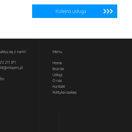
Kolejna usługa
aktuj się z nami!
Menu:
72 211 371
Home
akt@moyers.pl
Branże
Usługi
din
O nas
Kontakt
Polityka cookies