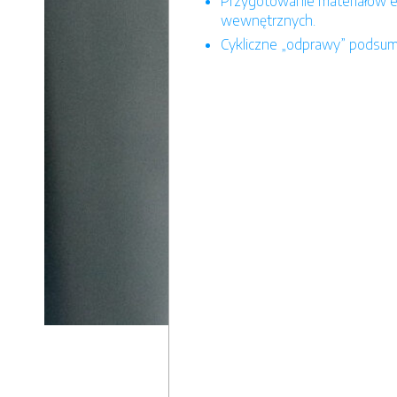
Przygotowanie materiałów e
wewnętrznych.
Cykliczne „odprawy” podsum