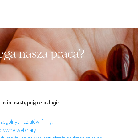
ega nasza praca?
.in. następujące usługi:
czególnych działów firmy.
aktywne webinary.