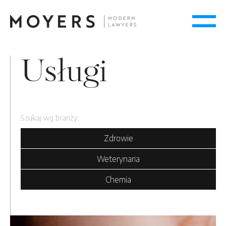
Usługi
Szukaj wg branży:
Zdrowie
Weterynaria
Chemia