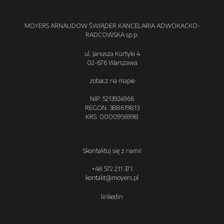
MOYERS ARNAUDOW ŚWIĄDER KANCELARIA ADWOKACKO-
RADCOWSKA sp.p.
ul. Janusza Kurtyki 4
02-676 Warszawa
zobacz na mapie
NIP: 5213924966
REGON: 388619813
KRS: 0000956998
Skontaktuj się z nami!
+48 572 211 371
kontakt@moyers.pl
linkedin