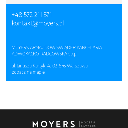
+48 572 211 371
kontakt@moyers.pl
MOYERS ARNAUDOW ŚWIĄDER KANCELARIA
ADWOKACKO-RADCOWSKA sp.p.
ul. Janusza Kurtyki 4, 02-676 Warszawa
zobacz na mapie