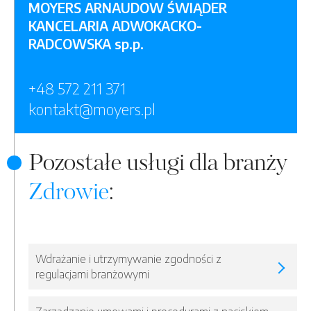
MOYERS ARNAUDOW ŚWIĄDER
KANCELARIA ADWOKACKO-
RADCOWSKA sp.p.
+48 572 211 371
kontakt@moyers.pl
Pozostałe usługi dla branży
Zdrowie
:
Wdrażanie i utrzymywanie zgodności z
regulacjami branżowymi