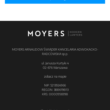
MOYERS ARNAUDOW ŚWIĄDER KANCELARIA ADWOKACKO-
RADCOWSKA sp.p.
ul. Janusza Kurtyki 4
02-676 Warszawa
zobacz na mapie
NIP: 5213924966
REGON: 388619813
KRS: 0000956998