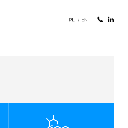
PL
EN
+48 572 2