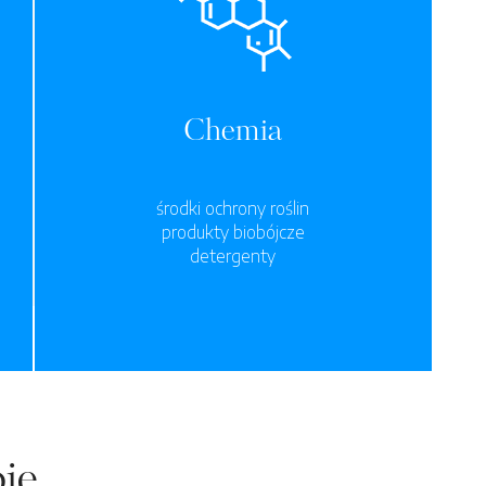
Chemia
środki ochrony roślin
produkty biobójcze
detergenty
ie.