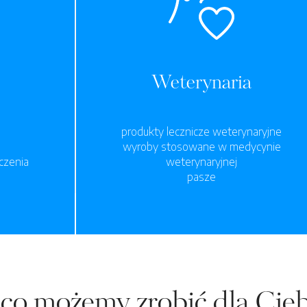
Weterynaria
produkty lecznicze weterynaryjne
wyroby stosowane w medycynie
czenia
weterynaryjnej
pasze
co możemy zrobić dla Cieb