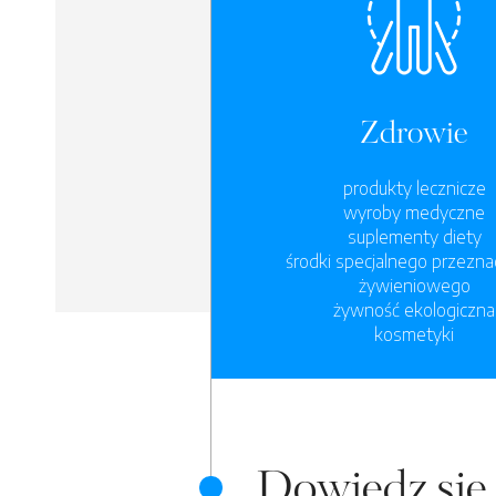
Zdrowie
produkty lecznicze
wyroby medyczne
suplementy diety
środki specjalnego przezna
żywieniowego
żywność ekologiczna
kosmetyki
Dowiedz się 