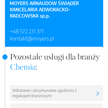
MOYERS ARNAUDOW ŚWIĄDER
KANCELARIA ADWOKACKO-
RADCOWSKA sp.p.
+48 572 211 371
kontakt@moyers.pl
Pozostałe usługi dla branży
Chemia
:
Wdrażanie i utrzymywanie zgodności z
regulacjami branżowymi