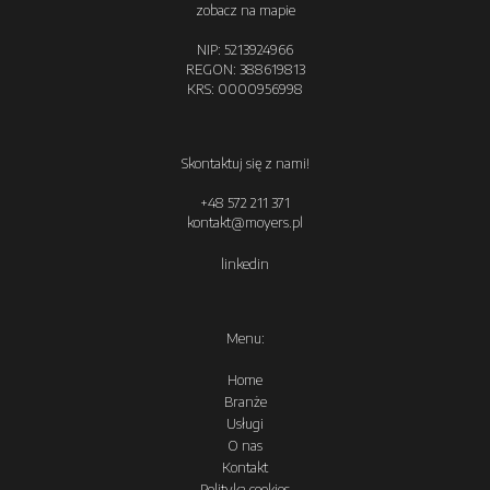
zobacz na mapie
NIP: 5213924966
REGON: 388619813
KRS: 0000956998
Skontaktuj się z nami!
+48 572 211 371
kontakt@moyers.pl
linkedin
Menu:
Home
Branże
Usługi
O nas
Kontakt
Polityka cookies