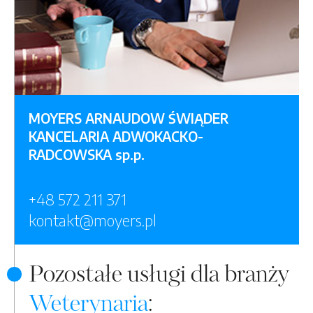
MOYERS ARNAUDOW ŚWIĄDER
KANCELARIA ADWOKACKO-
RADCOWSKA sp.p.
+48 572 211 371
kontakt@moyers.pl
Pozostałe usługi dla branży
Weterynaria
: