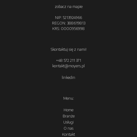
zobacz na mapie
NIP: 5213924966
REGON: 388619813
KRS: 0000956998
Skontaktuj się z nami!
+48 572 211 371
kontakt@moyers.pl
linkedin
Menu:
Home
Branże
Usługi
O nas
Kontakt