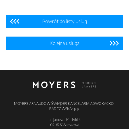
Powrót do listy usług
Kolejna usługa
MOYERS ARNAUDOW ŚWIĄDER KANCELARIA ADWOKACKO-
RADCOWSKA sp.p.
ul. Janusza Kurtyki 4
02-676 Warszawa